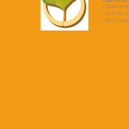
- Stärkun
- Schutz v
- bei Lon
Eberhard
Simon
Brachtel,
Brachtel,
Heilpraktiker
Heilpraktiker
und
Physiotherapeut