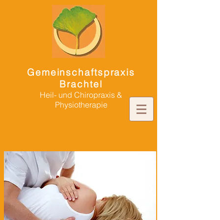
Gemeinschaftspraxis
Brachtel
Heil- und Chiropraxis &
Physiotherapie