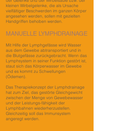
der
Gelenke
und der
Wirbelsäule
bzw. der
kleinen
Wirbelgelenke
, die als Ursache
vielfältiger Beschwerden im ganzen Körper
angesehen werden, sollen mit gezielten
Handgriffen behoben werden.
MANUELLE LYMPHDRAINAGE
Mit Hilfe der Lymphgefässe wird Wasser
aus dem Gewebe abtransportiert und in
die Blutgefässe zurückgebracht. Wenn das
Lymphsystem in seiner Funktion gestört ist,
staut sich das Körperwasser im Gewebe
und es kommt zu Schwellungen
(Ödemen).
Das Therapiekonzept der Lymphdrainage
hat zum Ziel, das gestörte Gleichgewicht
zwischen der Menge von Gewebewasser
und der Leistungs-fähigkeit der
Lymphbahnen wiederherzustellen.
Gleichzeitig soll das Immunsystem
angeregt werden.